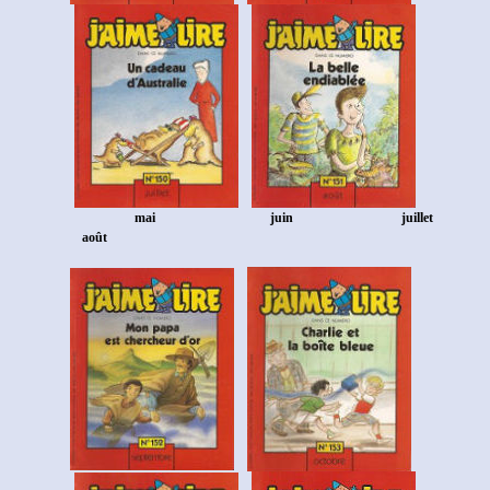
mai
juin juillet
août