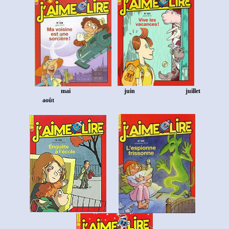
mai
juin juillet
août