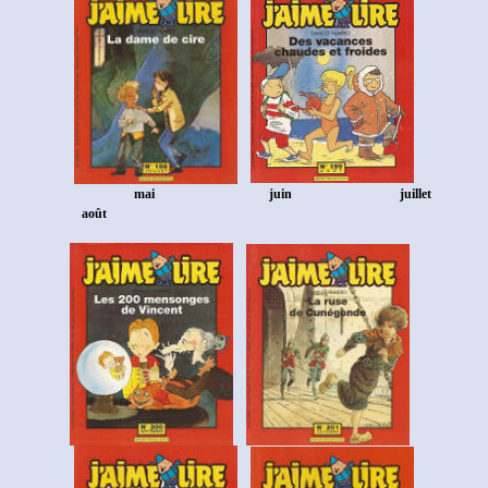
mai
juin juillet
août