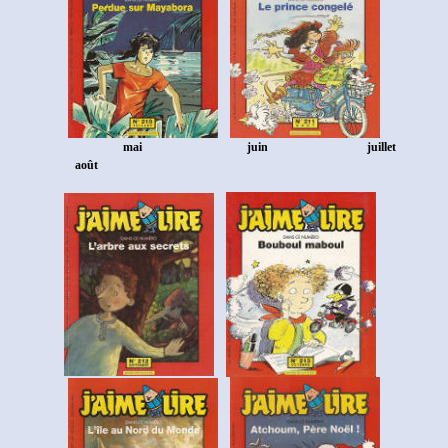
mai
juin juillet
août