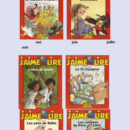
mai
juin juillet
août