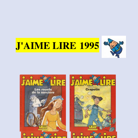
J'AIME LIRE
1995