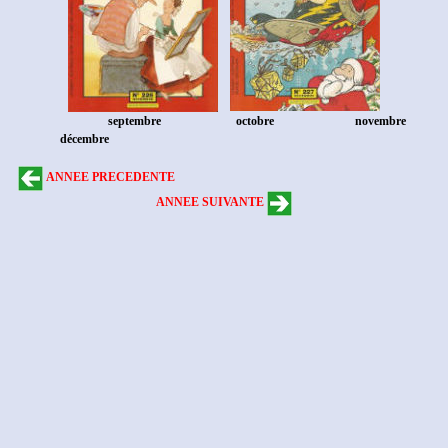
septembre
octobre
novembre
décembre
ANNEE PRECEDENTE
ANNEE SUIVANTE